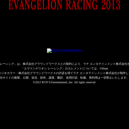
 レーシング」は、株式会社グラウンドワークスとの契約により、ラナ エンタテインメント株式会社
「エヴァンゲリオン レーシング」のエレメントについては、©khara
タジオカラー・株式会社グラウンドワークスの許諾を得てラナ エンタテインメント株式会社が制作
当サイトの複製、公開、送信、頒布、譲渡、翻訳、使用許諾、転載、再利用は一切禁止いたします
©2012 RUN’A Entertainment.,Inc. All rights reserved.