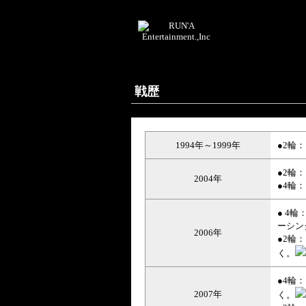
戦歴
1994年～1999年
●2輪
●2輪
2004年
●4輪
● 4
ーシン
2006年
●2輪
く。
●4輪
2007年
く。